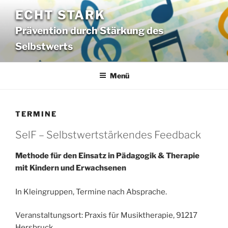
Zum
ECHT STARK
Inhalt
Prävention durch Stärkung des
springen
Selbstwerts
Menü
TERMINE
SelF – Selbstwertstärkendes Feedback
Methode für den Einsatz in Pädagogik & Therapie
mit Kindern und Erwachsenen
In Kleingruppen, Termine nach Absprache.
Veranstaltungsort: Praxis für Musiktherapie, 91217
Hersbruck